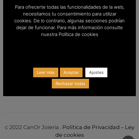
Para ofrecerte todas las funcionalidades de la web,
Empresa
Entrega & Envío
necesitamos tu consentimiento para utilizar
cookies. De lo contrario, algunas secciones podrían
Devolución &
dejar de funcionar. Para más información consulte
Cancelación
nuestra Política de cookies
Contacto
Leer más
Aceptar
Ajustes
Rechazar todas
Av Agricultor 32, la Vall d’Uixó
c 2022 CanOr Joieria .
Política de Privacidad
–
Ley
de cookies