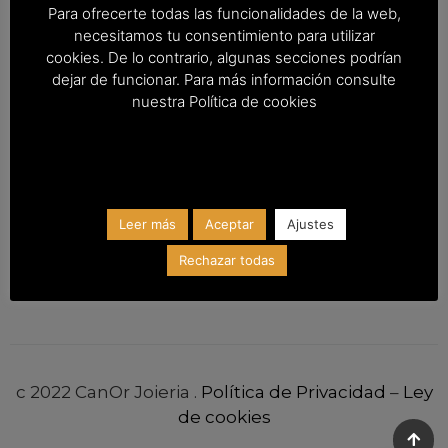
Empresa
Entrega & Envío
Para ofrecerte todas las funcionalidades de la web,
necesitamos tu consentimiento para utilizar
cookies. De lo contrario, algunas secciones podrían
Devolución &
dejar de funcionar. Para más información consulte
Cancelación
nuestra Política de cookies
Contacto
Leer más
Aceptar
Ajustes
Rechazar todas
Av Agricultor 32, la Vall d’Uixó
c 2022 CanOr Joieria .
Política de Privacidad
–
Ley
de cookies