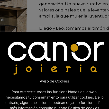
generación. Un nuevo rumbo en e
valores originales que la levantar
amplia, la que mujer la juventud 
Diego y Leo, tomamos el timón d
local, de la fachada y la imagen,
y el diseño. En esta nueva march
abriendo con él nuestra tienda, 
trataremos de mantener nuestra
con nuestros clientes, sean de d
Este nuevo comienzo nos permite 
familiar y la experiencia de sus f
Aviso de Cookies
innovación que aportan siempre 
Para ofrecerte todas las funcionalidades de la web,
Ofrecemos gran cantidad de artícu
necesitamos tu consentimiento para utilizar cookies. De lo
diferentes marcas. Aunque tamb
contrario, algunas secciones podrían dejar de funcionar. Para
gran calidad y prestigio como Th
más información consulte nuestra Política de cookies