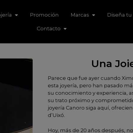
jería
Promoción
Marcas
Diseña tu 
Contacto
Una Joie
Parece que fue ayer cuando Ximo 
esta joyería, pero han pasado m
su conocimiento y experiencia, as
su trato próximo y comprometido
joyería Canoro siga aquí, ofrecien
d’Uixó.
Hoy, más de 20 años después, nos