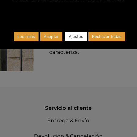
disponemos de un amplio catálo
Así pues, joyería Canor sigue aqu
nuestros clientes de siempre, a 
a nosotros a través de nuestra n
Leer más
Aceptar
Ajustes
Rechazar todas
continuaremos ofreciendo el trat
caracteriza.
Servicio al cliente
Entrega & Envío
Devolución & Cancelación