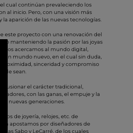
l cual continúan prevaleciendo los
on al inicio. Pero, con una visión más
y la aparición de las nuevas tecnologías.
e este proyecto con una renovación del
 pero manteniendo la pasión por las joyas
a, nos acercamos al mundo digital,
en un mundo nuevo, en el cual sin duda,
 proximidad, sinceridad y compromiso
onde sean.
fusionar el carácter tradicional,
undadores, con las ganas, el empuje y la
las nuevas generaciones.
los de joyería, relojes, etc. de
ién apostamos por diseñadores de
omas Sabo y LeCarré, de los cuales