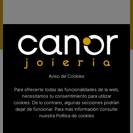
Aviso de Cookies
Detalles
Para ofrecerte todas las funcionalidades de la web,
necesitamos tu consentimiento para utilizar
cookies. De lo contrario, algunas secciones podrían
Categoría
Anillo
dejar de funcionar. Para más información consulte
Material
Plata de ley 925
nuestra Política de cookies
Piedras
Circonita negra, Onix