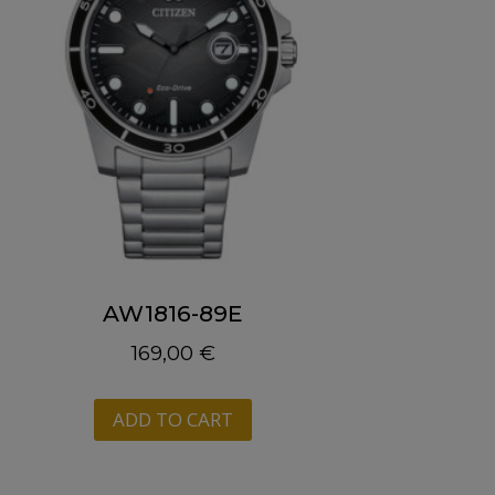
AW1816-89E
169,00
€
ADD TO CART