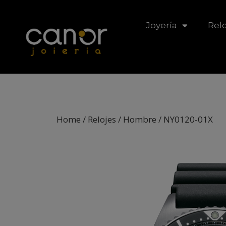
Joyería
Relo
Home
/
Relojes
/
Hombre
/ NY0120-01X