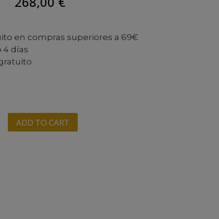
268,00
€
uito en compras superiores a 69€
 4 días
gratuito
ADD TO CART