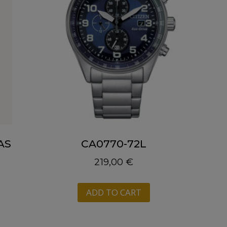
AS
CA0770-72L
219,00
€
ADD TO CART