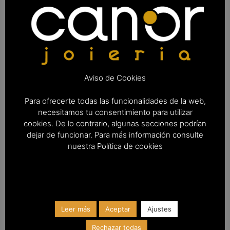
Detalles
Material
Plata de ley 925
Color
Plata
Aviso de Cookies
Cierre
Cierre de mosquetón
Para ofrecerte todas las funcionalidades de la web,
Grosor
aprox. 3,00 mm (0,12 Inch)
necesitamos tu consentimiento para utilizar
cookies. De lo contrario, algunas secciones podrían
Largo (cm)
18,50
dejar de funcionar. Para más información consulte
nuestra Política de cookies
Leer más
Aceptar
Ajustes
PRODUCTOS RELACIONADOS
Rechazar todas